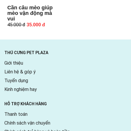
Cần câu mèo giúp
mèo vận động mà
vui
Original
Current
45.000
đ
35.000
đ
price
price
was:
is:
45.000 đ.
35.000 đ.
THÚ CƯNG PET PLAZA
Giới thiệu
Liên hệ & góp ý
Tuyển dụng
Kinh nghiệm hay
HỖ TRỢ KHÁCH HÀNG
Thanh toán
Chính sách vận chuyển